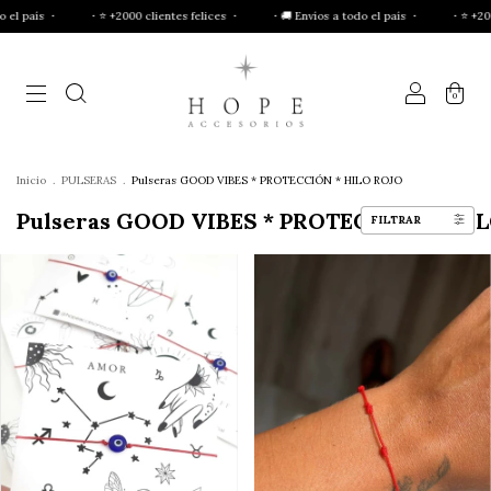
・⭐ +2000 clientes felices ・
・🚚 Envíos a todo el país ・
・⭐ +2000 clientes fel
0
Inicio
.
PULSERAS
.
Pulseras GOOD VIBES * PROTECCIÓN * HILO ROJO
Pulseras GOOD VIBES * PROTECCIÓN * HI
FILTRAR