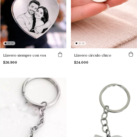
Llavero círculo chico
Llavero siempre con vos
$24.000
$26.900