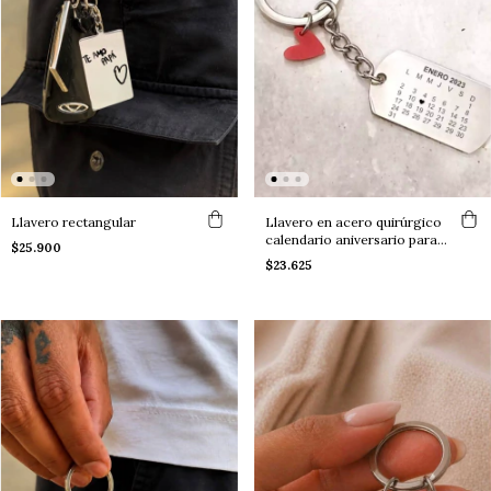
Llavero rectangular
Llavero en acero quirúrgico
calendario aniversario para
$25.900
personalizar
$23.625