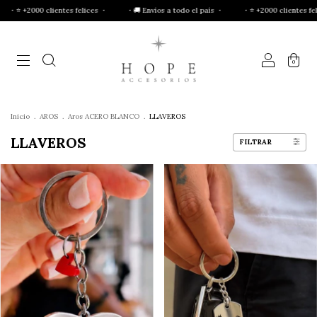
clientes felices ・
・🚚 Envíos a todo el país ・
・⭐ +2000 clientes felices ・
0
Inicio
.
AROS
.
Aros ACERO BLANCO
.
LLAVEROS
LLAVEROS
FILTRAR