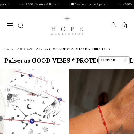
+2000 clientes felices ・
・🚚 Envíos a todo el país ・
・⭐ +2000 clientes felices 
0
Inicio
.
PULSERAS
.
Pulseras GOOD VIBES * PROTECCIÓN * HILO ROJO
Pulseras GOOD VIBES * PROTECCIÓN * HI
FILTRAR