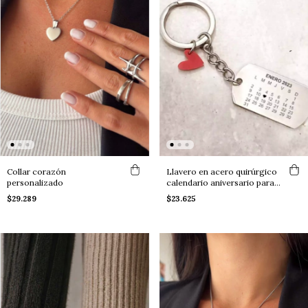
Collar corazón
Llavero en acero quirúrgico
personalizado
calendario aniversario para
personalizar
$29.289
$23.625