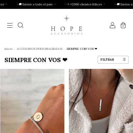
l país ・
・⭐ +2000 clientes felices ・
・🚚 Envíos a todo el país ・
・⭐ +2000 c
0
Inicio
.
ACCESORIOS PERSONALIZADOS
.
SIEMPRE CON VOS ❤
SIEMPRE CON VOS ❤
FILTRAR