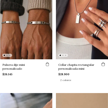
Pulsera dije mini
Collar chapita rectangular
personalizado
personalizada mini
$26.145
$28.900
2 colores