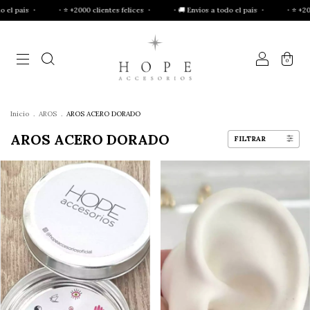
・⭐ +2000 clientes felices ・
・🚚 Envíos a todo el país ・
・⭐ +2000 clientes f
0
Inicio
.
AROS
.
AROS ACERO DORADO
AROS ACERO DORADO
FILTRAR