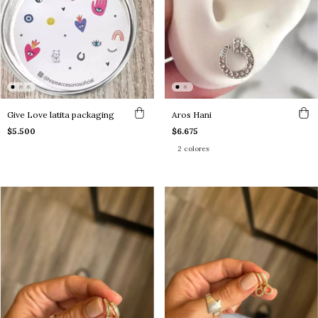
Give Love latita packaging
Aros Hani
$5.500
$6.675
2 colores