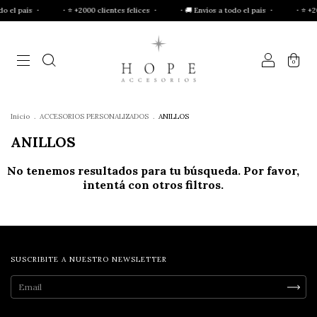
o el país ・
・⭐ +2000 clientes felices ・
・🚚 Envíos a todo el país ・
・⭐ +200
0
Inicio
.
ACCESORIOS PERSONALIZADOS
.
ANILLOS
ANILLOS
No tenemos resultados para tu búsqueda. Por favor,
intentá con otros filtros.
SUSCRIBITE A NUESTRO NEWSLETTER