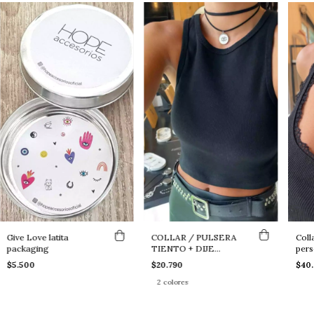
Give Love latita
COLLAR / PULSERA
Coll
packaging
TIENTO + DIJE
pers
CIRCULO
$5.500
$20.790
$40.
PERSONALIZADO
2 colores