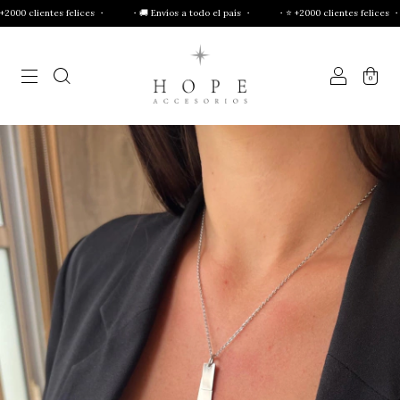
felices ・
・🚚 Envíos a todo el país ・
・⭐ +2000 clientes felices ・
・🚚 Envío
0