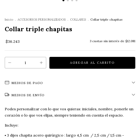
Inicio
.
ACCESORIOS PERSONALIZADOS
.
COLLARES
.
Collar triple chapitas
Collar triple chapitas
$36.243
3
cuotas sin interés de
$12.081
MEDIOS DE PAGO
MEDIOS DE ENVÍO
Podes personalizar con lo que vos quieras: iniciales, nombre, ponerle un
corazón o lo que vos elijas, siempre teniendo en cuenta el espacio.
Incluye:
▪︎ 3 dijes chapita acero quirúrgico : largo 4,5 cm / 2,5 cm / 1,5 cm -